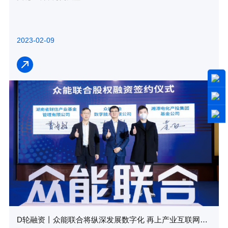
2023-02-09
D轮融资丨众能联合将纵深发展数字化 再上产业互联网新台阶