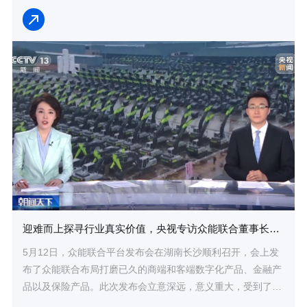
迎难而上探寻行业真实价值，央视专访众能联合董事长兼总裁杨天利
5月12日，众能联合平台发布会在湖南长沙顺利召开，会上发
布了众能联合布局打磨已久的商端和客端数字化产品、金融产
品以及保险产品。此次发布会立意深远，意义重大，受到了业
内各界的广泛关注。央视记者在会后专访了众...