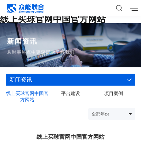
线上买球官网中国官方网站
新闻资讯
从时事热点中更深层次了解我们
新闻资讯
线上买球官网中国官
平台建设
项目案例
方网站
全部年份
线上买球官网中国官方网站