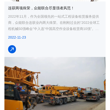
连获两项殊荣，众能联合尽显强者风范！
2022年11月，作为全国领先的一站式工程设备租赁服务提供
商，众能联合连获业内两大殊荣。在刚刚过去的“2022全球工
程机械50强峰会”中入选“中国高空作业设备租赁商10强”。而
高空作业设备还只是众能联...
2022-11-23