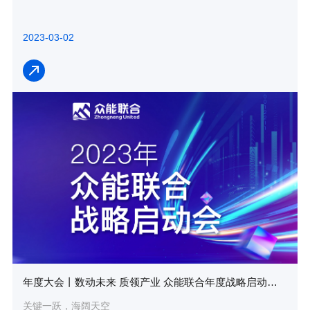
2023-03-02
年度大会丨数动未来 质领产业 众能联合年度战略启动会圆满落幕
关键一跃，海阔天空