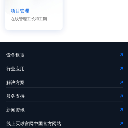
项目管理
在线管理工长和工期
设备租赁
行业应用
解决方案
服务支持
新闻资讯
线上买球官网中国官方网站