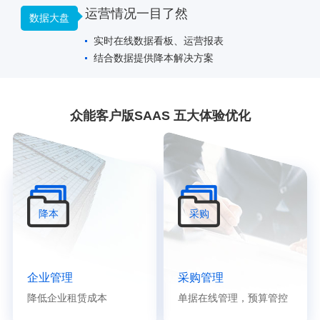
运营情况一目了然
数据大盘
实时在线数据看板、运营报表
结合数据提供降本解决方案
众能客户版SAAS 五大体验优化
降本
采购
企业管理
采购管理
降低企业租赁成本
单据在线管理，预算管控