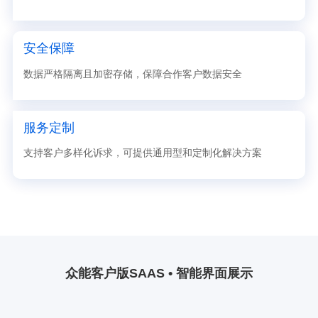
安全保障
数据严格隔离且加密存储，保障合作客户数据安全
服务定制
支持客户多样化诉求，可提供通用型和定制化解决方案
众能客户版SAAS • 智能界面展示