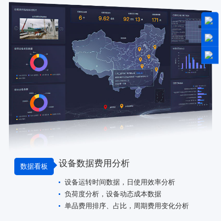
设备数据费用分析
数据看板
设备运转时间数据，日使用效率分析
负荷度分析，设备动态成本数据
单品费用排序、占比，周期费用变化分析