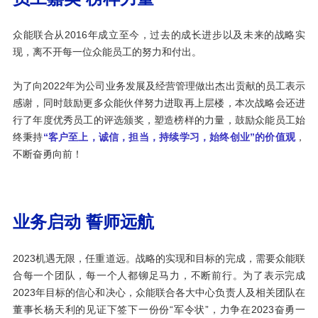
众能联合从2016年成立至今，过去的成长进步以及未来的战略实
现，离不开每一位众能员工的努力和付出。
为了向2022年为公司业务发展及经营管理做出杰出贡献的员工表示
感谢，同时鼓励更多众能伙伴努力进取再上层楼，本次战略会还进
行了年度优秀员工的评选颁奖，塑造榜样的力量，鼓励众能员工始
终秉持
“客户至上，诚信，担当，持续学习，始终创业”的价值观
，
不断奋勇向前！
誓师远航
业务启动
2023机遇无限，任重道远。战略的实现和目标的完成，需要众能联
合每一个团队，每一个人都铆足马力，不断前行。为了表示完成
2023年目标的信心和决心，众能联合各大中心负责人及相关团队在
董事长杨天利的见证下签下一份份“军令状”，力争在2023奋勇一