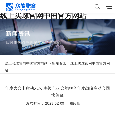
线上买球官网中国官方网站
新闻资讯
从时事热点中更深层次了解我们
线上买球官网中国官方网站
>
新闻资讯
>
线上买球官网中国官方网
站
年度大会丨数动未来 质领产业 众能联合年度战略启动会圆
满落幕
发布时间： 2023-02-09
阅读量：