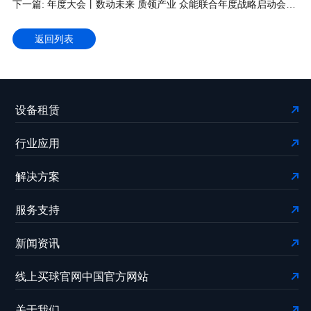
长单位
下一篇: 年度大会丨数动未来 质领产业 众能联合年度战略启动会圆
满落幕
返回列表
设备租赁
行业应用
解决方案
服务支持
新闻资讯
线上买球官网中国官方网站
关于我们